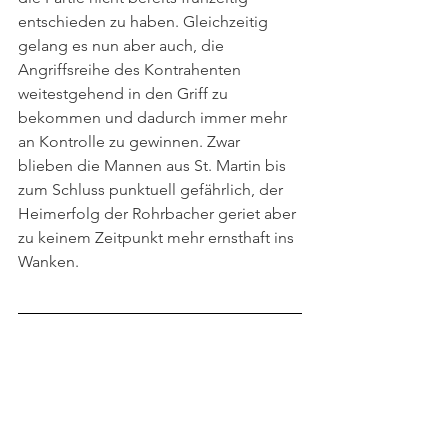
entschieden zu haben. Gleichzeitig 
gelang es nun aber auch, die 
Angriffsreihe des Kontrahenten 
weitestgehend in den Griff zu 
bekommen und dadurch immer mehr 
an Kontrolle zu gewinnen. Zwar 
blieben die Mannen aus St. Martin bis 
zum Schluss punktuell gefährlich, der 
Heimerfolg der Rohrbacher geriet aber 
zu keinem Zeitpunkt mehr ernsthaft ins 
Wanken. 
Gesamter Beitrag unter: 
https://www.ligaportal.at/ooe/ooe-
liga/spielberichte/113458-2-0-heimsieg-
ufc-rohrbach-berg-gibt-in-muehlviertel-
derby-gegen-su-st-martin-m-kraeftiges-