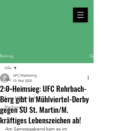
Beitrag
Alle
UFC Marketing
Alle
10. Mai 2025
2:0-Heimsieg: UFC Rohrbach-
Verein
Berg gibt in Mühlviertel-Derby
Erste Mannschaft
gegen SU St. Martin/M.
Nachwuchs
kräftiges Lebenszeichen ab!
Am Samstagabend kam es im 