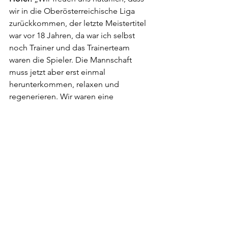
wir in die Oberösterreichische Liga 
zurückkommen, der letzte Meistertitel 
war vor 18 Jahren, da war ich selbst 
noch Trainer und das Trainerteam 
waren die Spieler. Die Mannschaft 
muss jetzt aber erst einmal 
herunterkommen, relaxen und 
regenerieren. Wir waren eine 
Mannschaft, die sich jeden Sieg 
erarbeitet hat und auch immer viel 
dafür investieren musste. Wir waren in 
der Saison meistens in der Rolle des 
Gejagten, das ist nicht immer einfach.“
Ligaportal: Auf welchen Positionen 
sucht man dann konkret noch nach 
Verstärkung?