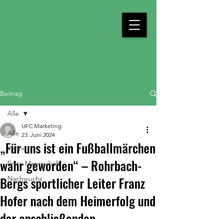
Beitrag
Alle
UFC Marketing
Alle
23. Juni 2024
„Für uns ist ein Fußballmärchen
Verein
wahr geworden“ – Rohrbach-
Erste Mannschaft
Bergs sportlicher Leiter Franz
Nachwuchs
Hofer nach dem Heimerfolg und
der anschließenden