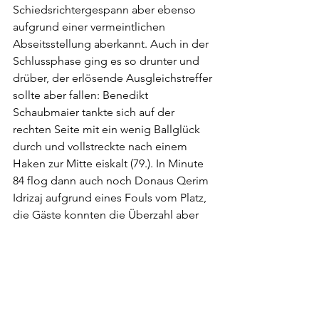
Schiedsrichtergespann aber ebenso 
aufgrund einer vermeintlichen 
Abseitsstellung aberkannt. Auch in der 
Schlussphase ging es so drunter und 
drüber, der erlösende Ausgleichstreffer 
sollte aber fallen: Benedikt 
Schaubmaier tankte sich auf der 
rechten Seite mit ein wenig Ballglück 
durch und vollstreckte nach einem 
Haken zur Mitte eiskalt (79.). In Minute 
84 flog dann auch noch Donaus Qerim 
Idrizaj aufgrund eines Fouls vom Platz, 
die Gäste konnten die Überzahl aber 
nicht entscheidend nutzen.
Am nächsten Samstag reist Donau Linz 
zum SC Ebner-Trans Marchtrenk, 
zeitgleich empfängt der UFC PIENO 
Rohrbach-Berg die SPG Katsdorf.