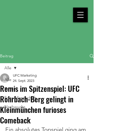
Beitrag
Alle
UFC Marketing
Alle
24. Sept. 2023
Remis im Spitzenspiel: UFC
Verein
Rohrbach-Berg gelingt in
Erste Mannschaft
Kleinmünchen furioses
Nachwuchs
Comeback
Ein absolutes Topspiel ging am 