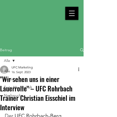
Beitrag
Alle
UFC Marketing
Alle
16. Sept. 2023
"Wir sehen uns in einer
Verein
Lauerrolle" – UFC Rohrbach
Erste Mannschaft
Trainer Christian Eisschiel im
Nachwuchs
Interview
Der 
UFC Rohrbach-Berg