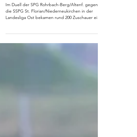
schrammt bei
Rohrbach/Altenfelden in
letzter Minute am Sieg vorbei
Im Duell der SPG Rohrbach-Berg/Altenf. gegen
die SSPG St. Florian/Niederneukirchen in der
Landesliga Ost bekamen rund 200 Zuschauer eine
spannende Partie geboten, die mit einem
gerechten 1:1 endete. Die Rohrbacher
dominierten die erste Hälfte, scheiterten jedoch
mehrfach an ihrer Chancenverwertung. Die Gäste
nutzten die Unachtsamkeit der Hausherren in der
zweiten Halbzeit und gingen in Führung, ehe
Jakub Hric in der Schlussminute den Ausgleich für
die Heimelf erzielte. Sta